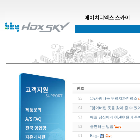
에이치디엑스 스카이
번호
95
1%사랑나눔 무료치과진료소
(
94
“잃어버린 웃음 찾아 줄 수 있어
93
매일 당신에게 86,400 원이 주
92
금연하는 방법
91
Ring..