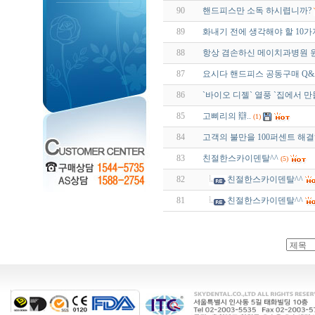
90
핸드피스만 소독 하시렵니까?
89
화내기 전에 생각해야 할 10가
88
항상 겸손하신 메이치과병원 원
87
요시다 핸드피스 공동구매 Q&
86
`바이오 디젤` 열풍 `집에서 만
85
고삐리의 辯..
(1)
84
고객의 불만을 100퍼센트 해결
83
친절한스카이덴탈^^
(5)
82
친절한스카이덴탈^^
81
친절한스카이덴탈^^