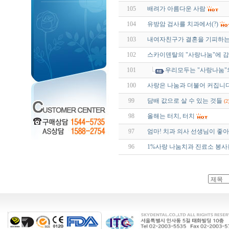
105
배려가 아름다운 사람
104
유방암 검사를 치과에서(?)
103
내여자친구가 결혼을 기피하는
102
스카이덴탈의 "사랑나눔"에 
101
우리모두는 "사랑나눔"
100
사랑은 나눔과 더불어 커집니다
99
담배 값으로 살 수 있는 것들
(2
98
올해는 터치, 터치
97
엄마! 치과 의사 선생님이 좋아
96
1%사랑 나눔치과 진료소 봉