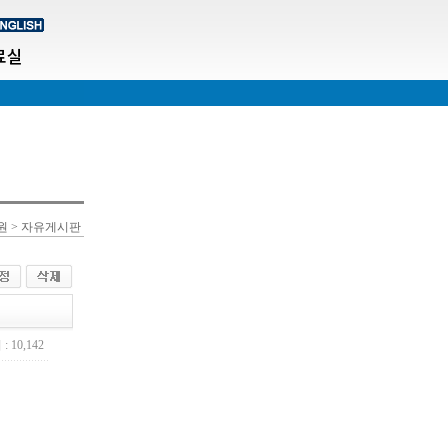
료실
원 > 자유게시판
: 10,142