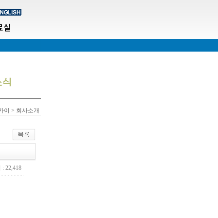
료실
카이 > 회사소개
: 22,418