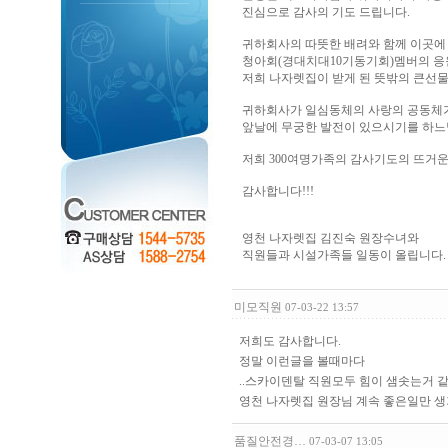
진심으로 감사의 기도 드립니다.
귀하회사의 따뜻한 배려와 함께 이곳에
청아회(경대치대10기동기회)멤버의 응
저희 나자렛집이 받게 된 뜻밖의 큰선물
귀하회사가 일심동체의 사랑의 공동체가 
앞날에 무궁한 발전이 있으시기를 하느
저희 300여명가족의 감사기도의 뜨거운 텔
감사합니다!!!
영천 나자렛집 김진숙 원장수녀와
직원들과 시설가족들 일동이 올립니다.
미모직원
07-03-22 13:57
저희도 감사합니다.
정말 이런글을 볼때마다
..스카이덴탈 직원모두 힘이 샘솟는거 
영천 나자렛집 원장님 계속 좋은일만 생
품질안전경…
07-03-07 13:05