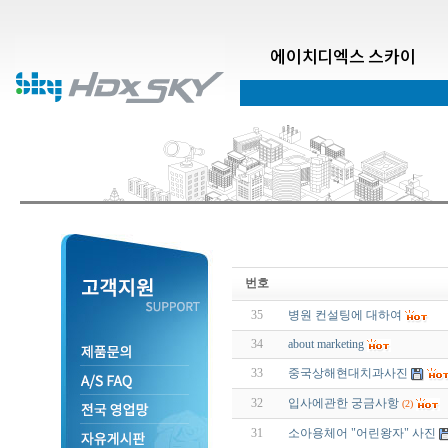
에이치디엑스 스카이
번호
35
병원 컨설팅에 대하여
34
about marketing
33
중국상해현대치과사진
32
입사에관한 궁금사항
(2)
31
소아용체어 "어린왕자" 사진